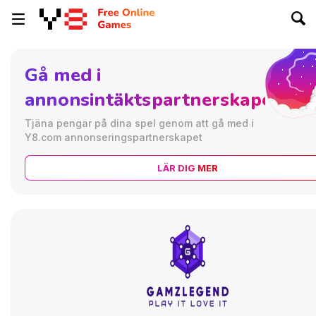
Gå med i
annonsintäktspartnerskapet
Tjäna pengar på dina spel genom att gå med i
Y8.com annonseringspartnerskapet
LÄR DIG MER