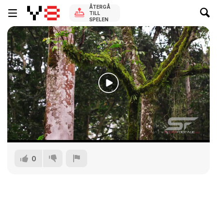
ÅTERGÅ
TILL
SPELEN
0