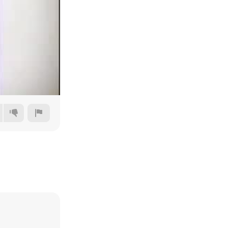
144p
240p
360p
480p