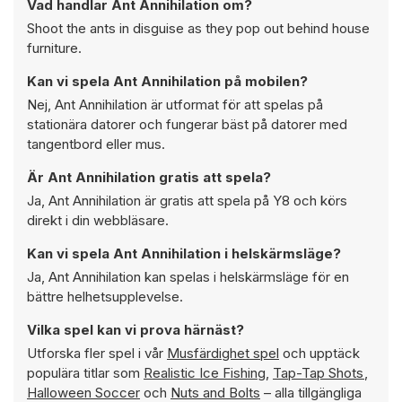
Vad handlar Ant Annihilation om?
Shoot the ants in disguise as they pop out behind house
furniture.
Kan vi spela Ant Annihilation på mobilen?
Nej, Ant Annihilation är utformat för att spelas på
stationära datorer och fungerar bäst på datorer med
tangentbord eller mus.
Är Ant Annihilation gratis att spela?
Ja, Ant Annihilation är gratis att spela på Y8 och körs
direkt i din webbläsare.
Kan vi spela Ant Annihilation i helskärmsläge?
Ja, Ant Annihilation kan spelas i helskärmsläge för en
bättre helhetsupplevelse.
Vilka spel kan vi prova härnäst?
Utforska fler spel i vår
Musfärdighet spel
och upptäck
populära titlar som
Realistic Ice Fishing
,
Tap-Tap Shots
,
Halloween Soccer
och
Nuts and Bolts
– alla tillgängliga