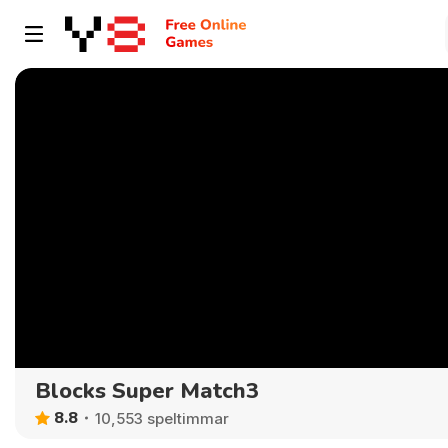
Blocks Super Match3
8.8
10,553 speltimmar