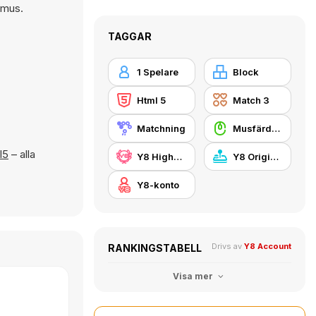
 mus.
TAGGAR
1 Spelare
Block
Html 5
Match 3
Matchning
Musfärdighet
l5
– alla
Y8 Highscore
Y8 Originals
Y8-konto
Drivs av
Y8 Account
RANKINGSTABELL
Visa mer