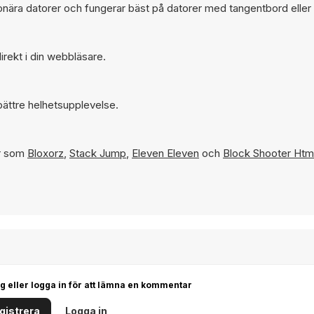
ionära datorer och fungerar bäst på datorer med tangentbord eller
irekt i din webbläsare.
bättre helhetsupplevelse.
ar som
Bloxorz
,
Stack Jump
,
Eleven Eleven
och
Block Shooter Htm
g eller logga in för att lämna en kommentar
gistrera
Logga in