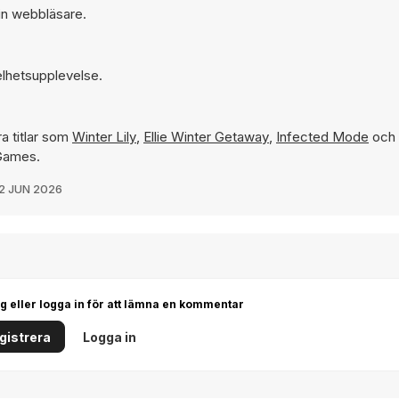
din webbläsare.
elhetsupplevelse.
a titlar som
Winter Lily
,
Ellie Winter Getaway
,
Infected Mode
och
 Games.
2 JUN 2026
g eller logga in för att lämna en kommentar
gistrera
Logga in