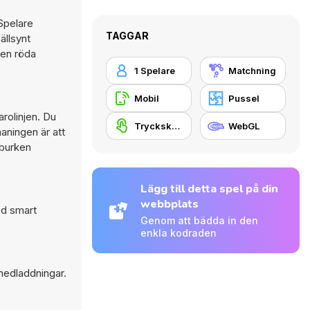
Spelare
TAGGAR
ällsynt
den röda
1 Spelare
Matchning
Mobil
Pussel
rolinjen. Du
Tryckskärm
WebGL
aningen är att
 burken
Lägg till detta spel på din
webbplats
ed smart
Genom att bädda in den
enkla kodraden
nedladdningar.