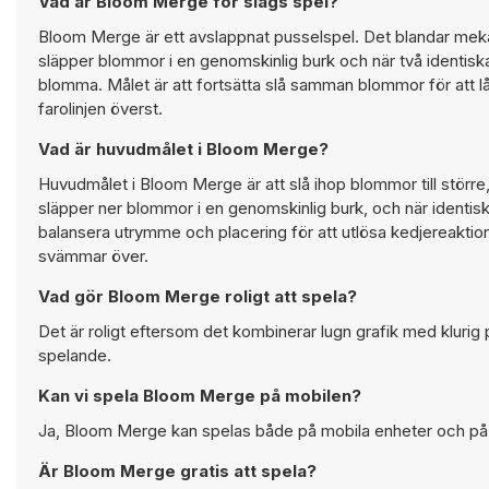
Vad är Bloom Merge för slags spel?
Bloom Merge är ett avslappnat pusselspel. Det blandar mek
släpper blommor i en genomskinlig burk och när två identiska
blomma. Målet är att fortsätta slå samman blommor för att l
farolinjen överst.
Vad är huvudmålet i Bloom Merge?
Huvudmålet i Bloom Merge är att slå ihop blommor till större
släpper ner blommor i en genomskinlig burk, och när identisk
balansera utrymme och placering för att utlösa kedjereaktion
svämmar över.
Vad gör Bloom Merge roligt att spela?
Det är roligt eftersom det kombinerar lugn grafik med kluri
spelande.
Kan vi spela Bloom Merge på mobilen?
Ja, Bloom Merge kan spelas både på mobila enheter och på st
Är Bloom Merge gratis att spela?