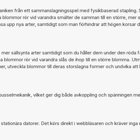
aniken från ett sammanslagningsspel med fysikbaserad stapling. 
 blommor rör vid varandra smälter de samman till en större, mer s
åsa upp nya arter, samtidigt som man förhindrar att högen korsar 
, mer sällsynta arter samtidigt som du håller dem under den röda fa
a blommor rör vid varandra slås de ihop till en större blomma. Utm
er, utveckla blommor till deras storslagna former och undvika att
g pusselmekanik, vilket ger dig både avkoppling och spänningen m
ationära datorer. Det körs direkt i webbläsaren och kräver inga 