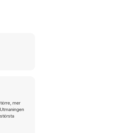
större, mer
. Utmaningen
 största