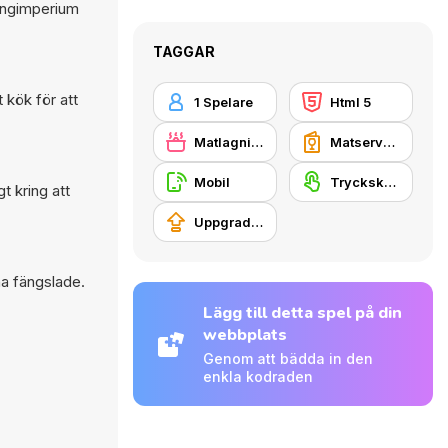
rangimperium
TAGGAR
 kök för att
1 Spelare
Html 5
Matlagning
Matservering
Mobil
Tryckskärm
 kring att
Uppgradera
na fängslade.
Lägg till detta spel på din
webbplats
Genom att bädda in den
enkla kodraden