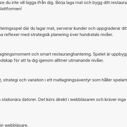
u inte vill lägga ifrån dig. Börja laga mat och bygg ditt restau
lattformen!
teringsspel där du lagar mat, serverar kunder och uppgraderar ditt
 reflexer med strategisk planering över hundratals nivåer.
gningsmoment och smart restauranghantering. Spelet är uppbyggt
dskap för att ta dig igenom alltmer utmanande nivåer.
 strategi och variation i ett matlagningsäventyr som håller spelar
tationära datorer. Det körs direkt i webbläsaren och kräver inga
din webbläsare.