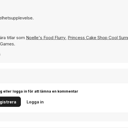
elhetsupplevelse.
ra titlar som
Noelle's Food Flurry
,
Princess Cake Shop Cool Su
Y8 Games.
6
g eller logga in för att lämna en kommentar
gistrera
Logga in