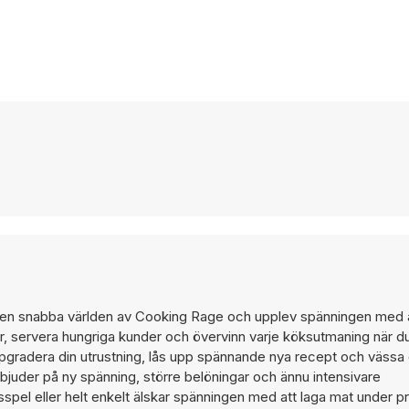
i den snabba världen av Cooking Rage och upplev spänningen med at
er, servera hungriga kunder och övervinn varje köksutmaning när 
Uppgradera din utrustning, lås upp spännande nya recept och vässa 
bjuder på ny spänning, större belöningar och ännu intensivare
sspel eller helt enkelt älskar spänningen med att laga mat under pr