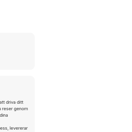
t driva ditt
du reser genom
dina
ess, levererar