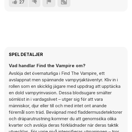
27
SPEL DETALJER
Vad handlar Find the Vampire om?
Avslöja det övernaturliga i Find The Vampire, ett
avslappnat men spännande vampyrjaktäventyr. Kliv in i
rollen som en skicklig jägare med uppdrag att upptäcka
en dold vampyrinvasion. Dessa blodsugare smälter
sömlöst in i vardagslivet – utger sig för att vara
människor, djur eller till och med intet ont anande
föremål som träd. Beväpnad med fladdermusdetektorer
och dräparutrustning kommer du att genomsöka olika
kvarter och avslöja deras förklädnader när deras taktik
utvecklas. För varje nivå intensifieras utmaningen – tror