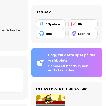
TAGGAR
1 Spelare
Blix
ter School
–
Bus
Löpning
Lägg till detta spel på din
webbplats
Genom att bädda in den
enkla kodraden
DEL AV EN SERIE: GUS VS. BUS