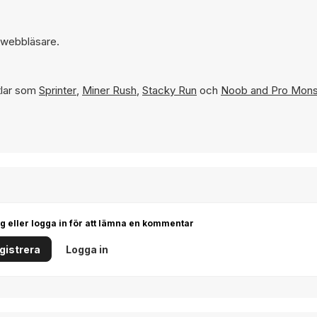
n webbläsare.
tlar som
Sprinter
,
Miner Rush
,
Stacky Run
och
Noob and Pro Mons
g eller logga in för att lämna en kommentar
gistrera
Logga in