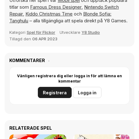
Utforska fler spel i vår
Mobil spel
och upptäck populära
titlar som
Famous Dress Designer
,
Nintendo Switch
Repair
,
Kiddo Christmas Time
och
Blonde Sofia:
Tanghulu
– alla tillgängliga att spela direkt på Y8 Games.
Kategori
Spel för Flickor
Utvecklare
Y8 Studio
Tillagd den
06 APR 2023
KOMMENTARER
Vänligen registrera dig eller logga in för att lämna en
kommentar
Registrera
Logga in
RELATERADE SPEL