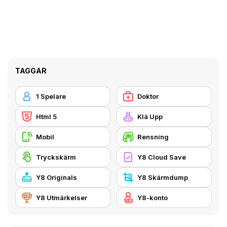
TAGGAR
1 Spelare
Doktor
Html 5
Klä Upp
Mobil
Rensning
Tryckskärm
Y8 Cloud Save
Y8 Originals
Y8 Skärmdump
Y8 Utmärkelser
Y8-konto