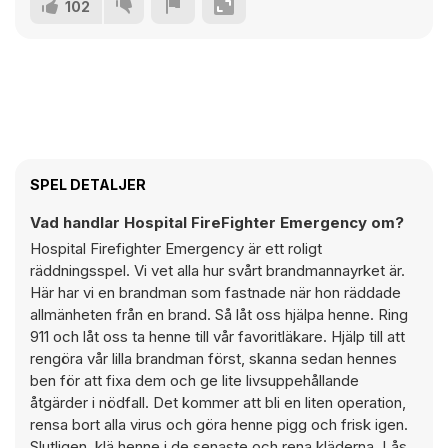
102
SPEL DETALJER
Vad handlar Hospital FireFighter Emergency om?
Hospital Firefighter Emergency är ett roligt
räddningsspel. Vi vet alla hur svårt brandmannayrket är.
Här har vi en brandman som fastnade när hon räddade
allmänheten från en brand. Så låt oss hjälpa henne. Ring
911 och låt oss ta henne till vår favoritläkare. Hjälp till att
rengöra vår lilla brandman först, skanna sedan hennes
ben för att fixa dem och ge lite livsuppehållande
åtgärder i nödfall. Det kommer att bli en liten operation,
rensa bort alla virus och göra henne pigg och frisk igen.
Slutligen, klä henne i de senaste och rena kläderna. Lås