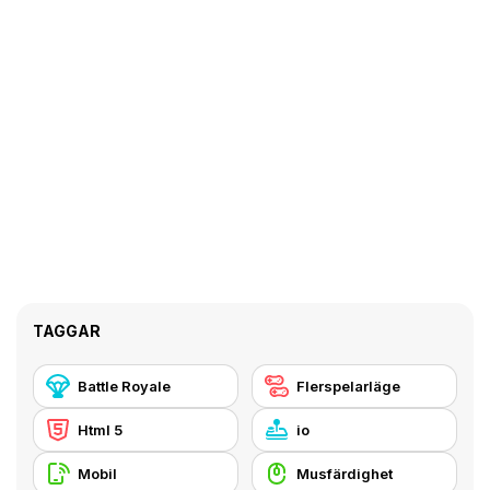
TAGGAR
Battle Royale
Flerspelarläge
Html 5
io
Mobil
Musfärdighet