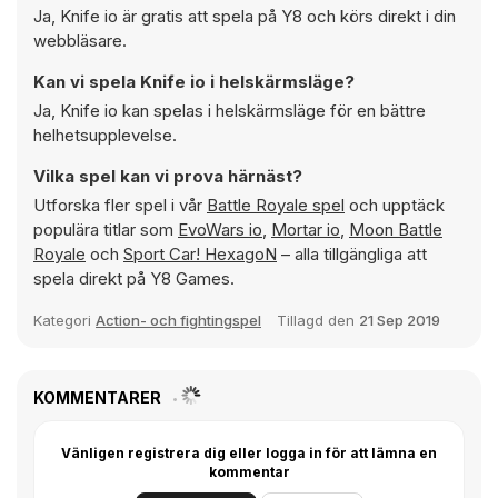
Ja, Knife io är gratis att spela på Y8 och körs direkt i din
webbläsare.
Kan vi spela Knife io i helskärmsläge?
Ja, Knife io kan spelas i helskärmsläge för en bättre
helhetsupplevelse.
Vilka spel kan vi prova härnäst?
Utforska fler spel i vår
Battle Royale spel
och upptäck
populära titlar som
EvoWars io
,
Mortar io
,
Moon Battle
Royale
och
Sport Car! HexagoN
– alla tillgängliga att
spela direkt på Y8 Games.
Kategori
Action- och fightingspel
Tillagd den
21 Sep 2019
KOMMENTARER
Vänligen registrera dig eller logga in för att lämna en
kommentar