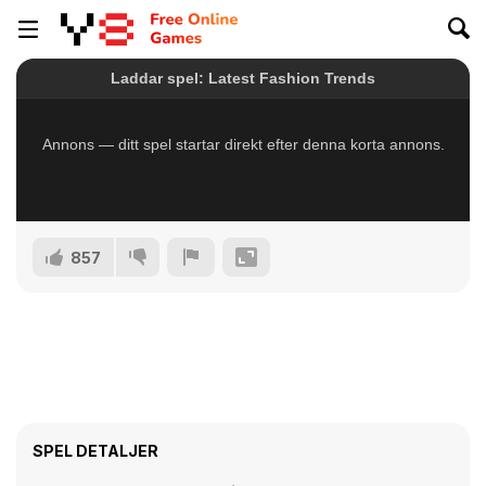
857
SPEL DETALJER