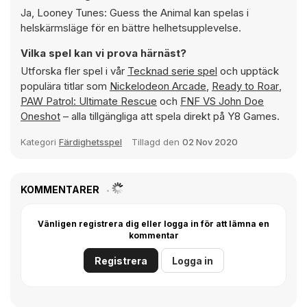
Ja, Looney Tunes: Guess the Animal kan spelas i
helskärmsläge för en bättre helhetsupplevelse.
Vilka spel kan vi prova härnäst?
Utforska fler spel i vår
Tecknad serie spel
och upptäck
populära titlar som
Nickelodeon Arcade
,
Ready to Roar
,
PAW Patrol: Ultimate Rescue
och
FNF VS John Doe
Oneshot
– alla tillgängliga att spela direkt på Y8 Games.
Kategori
Färdighetsspel
Tillagd den
02 Nov 2020
KOMMENTARER
Vänligen registrera dig eller logga in för att lämna en
kommentar
Registrera
Logga in