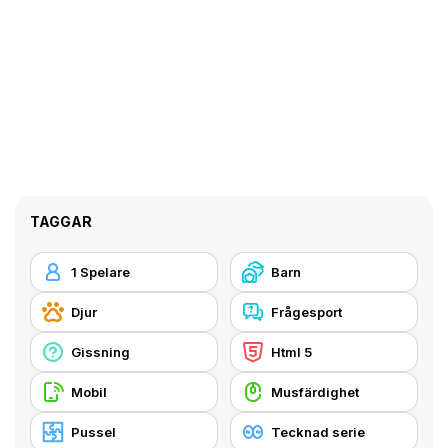
TAGGAR
1 Spelare
Barn
Djur
Frågesport
Gissning
Html 5
Mobil
Musfärdighet
Pussel
Tecknad serie