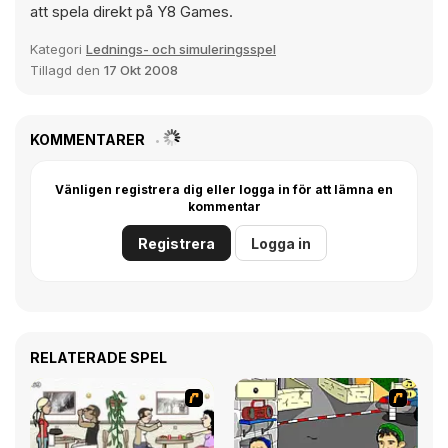
att spela direkt på Y8 Games.
Kategori
Lednings- och simuleringsspel
Tillagd den
17 Okt 2008
KOMMENTARER
Vänligen registrera dig eller logga in för att lämna en
kommentar
Registrera
Logga in
RELATERADE SPEL