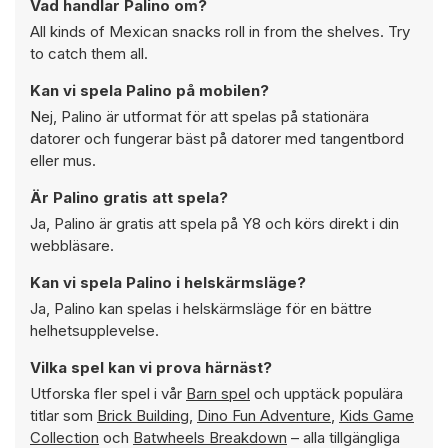
Vad handlar Palino om?
All kinds of Mexican snacks roll in from the shelves. Try
to catch them all.
Kan vi spela Palino på mobilen?
Nej, Palino är utformat för att spelas på stationära
datorer och fungerar bäst på datorer med tangentbord
eller mus.
Är Palino gratis att spela?
Ja, Palino är gratis att spela på Y8 och körs direkt i din
webbläsare.
Kan vi spela Palino i helskärmsläge?
Ja, Palino kan spelas i helskärmsläge för en bättre
helhetsupplevelse.
Vilka spel kan vi prova härnäst?
Utforska fler spel i vår
Barn spel
och upptäck populära
titlar som
Brick Building
,
Dino Fun Adventure
,
Kids Game
Collection
och
Batwheels Breakdown
– alla tillgängliga