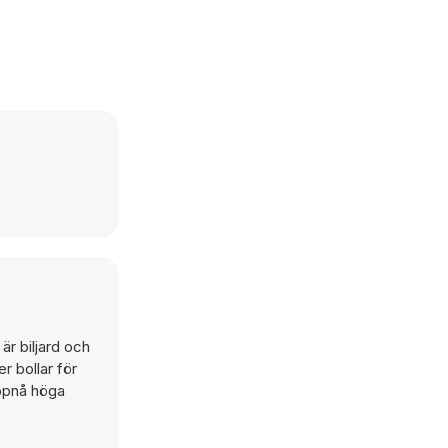
är biljard och
r bollar för
uppnå höga