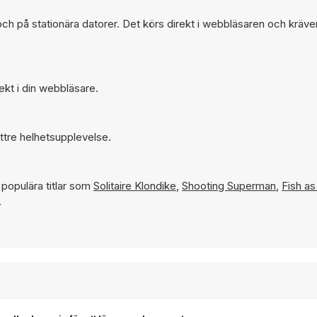
h på stationära datorer. Det körs direkt i webbläsaren och kräve
ekt i din webbläsare.
ttre helhetsupplevelse.
populära titlar som
Solitaire Klondike
,
Shooting Superman
,
Fish as
.