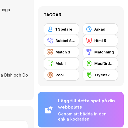
r inga
TAGGAR
1 Spelare
Arkad
Bubbel Skjutare
Html 5
Match 3
Matchning
Mobil
Musfärdighet
 a Dish
och
Do
Pool
Tryckskärm
Lägg till detta spel på din
webbplats
Genom att bädda in den
enkla kodraden