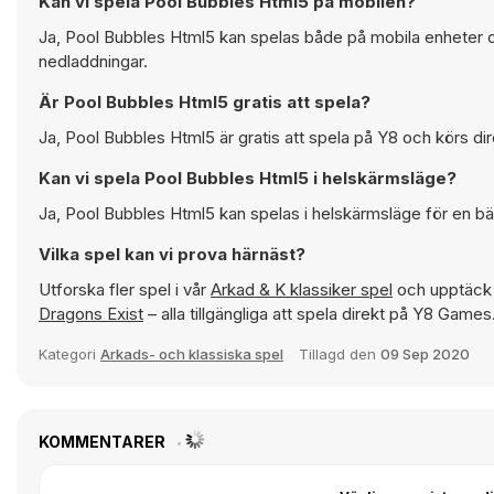
Kan vi spela Pool Bubbles Html5 på mobilen?
Ja, Pool Bubbles Html5 kan spelas både på mobila enheter oc
nedladdningar.
Är Pool Bubbles Html5 gratis att spela?
Ja, Pool Bubbles Html5 är gratis att spela på Y8 och körs dir
Kan vi spela Pool Bubbles Html5 i helskärmsläge?
Ja, Pool Bubbles Html5 kan spelas i helskärmsläge för en bä
Vilka spel kan vi prova härnäst?
Utforska fler spel i vår
Arkad & K klassiker spel
och upptäck 
Dragons Exist
– alla tillgängliga att spela direkt på Y8 Games
Kategori
Arkads- och klassiska spel
Tillagd den
09 Sep 2020
KOMMENTARER