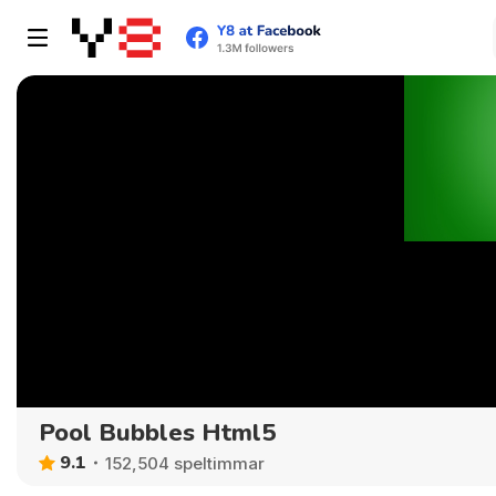
Pool Bubbles Html5
9.1
152,504 speltimmar