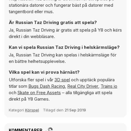
stationära datorer och fungerar bäst på datorer med
tangentbord eller mus.
Är Russian Taz Driving gratis att spela?
Ja, Russian Taz Driving är gratis att spela på Y8 och körs
direkt i din webbläsare.
Kan vi spela Russian Taz Driving i helskärmsläge?
Ja, Russian Taz Driving kan spelas i helskärmsläge för
en bättre helhetsupplevelse.
Vilka spel kan vi prova härnäst?
Utforska fler spel i vår
3D spel
och upptäck populära
titlar som
Bugs Dash Racing
,
Real City Driver
,
Trains io
och
Skate on Free Assets
– alla tillgängliga att spela
direkt på Y8 Games.
Kategori
Körspel
Tillagd den
21 Sep 2019
KOMMENTARER