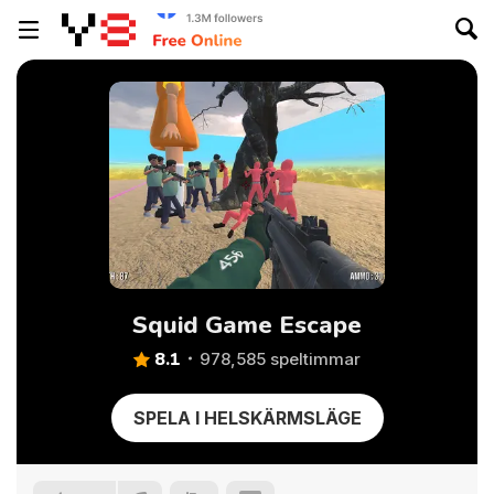
Squid Game Escape
8.1
978,585 speltimmar
SPELA I HELSKÄRMSLÄGE