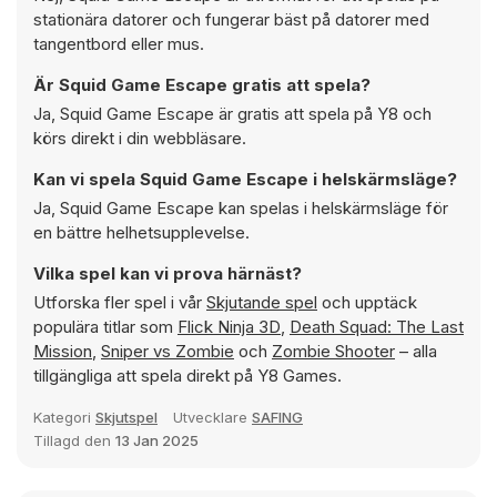
stationära datorer och fungerar bäst på datorer med
tangentbord eller mus.
Är Squid Game Escape gratis att spela?
Ja, Squid Game Escape är gratis att spela på Y8 och
körs direkt i din webbläsare.
Kan vi spela Squid Game Escape i helskärmsläge?
Ja, Squid Game Escape kan spelas i helskärmsläge för
en bättre helhetsupplevelse.
Vilka spel kan vi prova härnäst?
Utforska fler spel i vår
Skjutande spel
och upptäck
populära titlar som
Flick Ninja 3D
,
Death Squad: The Last
Mission
,
Sniper vs Zombie
och
Zombie Shooter
– alla
tillgängliga att spela direkt på Y8 Games.
Kategori
Skjutspel
Utvecklare
SAFING
Tillagd den
13 Jan 2025