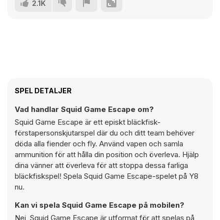
2.1K
SPEL DETALJER
Vad handlar Squid Game Escape om?
Squid Game Escape är ett episkt bläckfisk-
förstapersonskjutarspel där du och ditt team behöver
döda alla fiender och fly. Använd vapen och samla
ammunition för att hålla din position och överleva. Hjälp
dina vänner att överleva för att stoppa dessa farliga
bläckfiskspel! Spela Squid Game Escape-spelet på Y8
nu.
Kan vi spela Squid Game Escape på mobilen?
Nej, Squid Game Escape är utformat för att spelas på