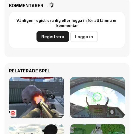
KOMMENTARER
Vänligen registrera dig eller logga in för att lämna en
kommentar
Registrera
Logga in
RELATERADE SPEL