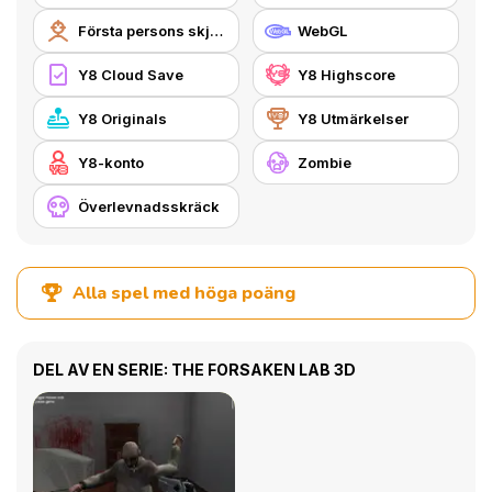
Första persons skjutspel
WebGL
Y8 Cloud Save
Y8 Highscore
Y8 Originals
Y8 Utmärkelser
Y8-konto
Zombie
Överlevnadsskräck
Alla spel med höga poäng
DEL AV EN SERIE: THE FORSAKEN LAB 3D