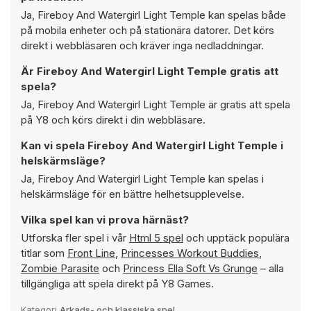
Ja, Fireboy And Watergirl Light Temple kan spelas både
på mobila enheter och på stationära datorer. Det körs
direkt i webbläsaren och kräver inga nedladdningar.
Är Fireboy And Watergirl Light Temple gratis att
spela?
Ja, Fireboy And Watergirl Light Temple är gratis att spela
på Y8 och körs direkt i din webbläsare.
Kan vi spela Fireboy And Watergirl Light Temple i
helskärmsläge?
Ja, Fireboy And Watergirl Light Temple kan spelas i
helskärmsläge för en bättre helhetsupplevelse.
Vilka spel kan vi prova härnäst?
Utforska fler spel i vår
Html 5 spel
och upptäck populära
titlar som
Front Line
,
Princesses Workout Buddies
,
Zombie Parasite
och
Princess Ella Soft Vs Grunge
– alla
tillgängliga att spela direkt på Y8 Games.
Kategori
Arkads- och klassiska spel