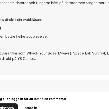
tationära datorer och fungerar bäst på datorer med tangentbord e
s direkt i din webbläsare.
?
en bättre helhetsupplevelse.
ulära titlar som
Whack Your Boss(17ways)
,
Space Lab Survival
,
E
ela direkt på Y8 Games.
g eller logga in för att lämna en kommentar
gistrera
Logga in