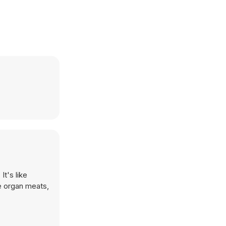
t's like
e organ meats,