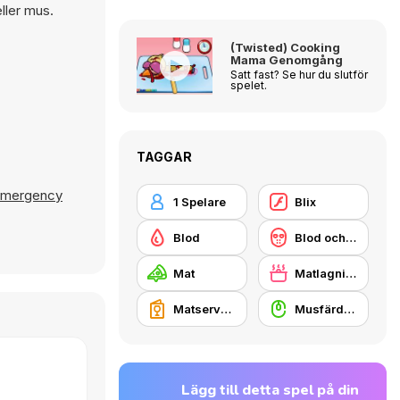
ller mus.
(Twisted) Cooking
Mama Genomgång
Satt fast? Se hur du slutför
spelet.
TAGGAR
mergency
1 Spelare
Blix
Blod
Blod och inälvor
Mat
Matlagning
Matservering
Musfärdighet
Lägg till detta spel på din