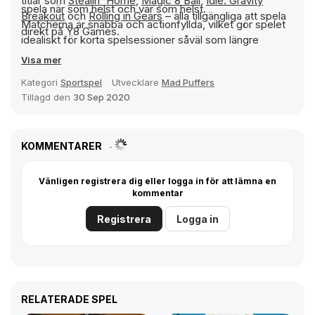
titlar som
Stealin' Home
,
Magic 8 Ball
,
Idle: Gravity
spela när som helst och var som helst.
Breakout
och
Rolling in Gears
– alla tillgängliga att spela
Matcherna är snabba och actionfyllda, vilket gör spelet
direkt på Y8 Games.
idealiskt för korta spelsessioner såväl som längre
tävlingsrundor. Varje spel känns annorlunda beroende på
Visa mer
hur spelarna attackerar, försvarar och använder sina
Kategori
Sportspel
Utvecklare
Mad Puffers
skyttefärdigheter.
Tillagd den
30 Sep 2020
Om du gillar basketspel med arkadstil, enkla kontroller
och spännande tvåspelartävling, levererar Basketball
Legends 2020 en rolig och energisk upplevelse. Kliv ut
KOMMENTARER
på planen, gör stora skott, försvara din korg och se vem
som verkligen förtjänar titeln basketlegend.
Vänligen registrera dig eller logga in för att lämna en
kommentar
Registrera
Logga in
RELATERADE SPEL