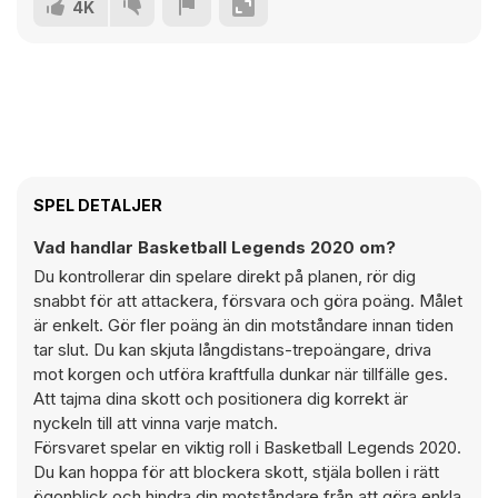
4K
SPEL DETALJER
Vad handlar Basketball Legends 2020 om?
Du kontrollerar din spelare direkt på planen, rör dig
snabbt för att attackera, försvara och göra poäng. Målet
är enkelt. Gör fler poäng än din motståndare innan tiden
tar slut. Du kan skjuta långdistans-trepoängare, driva
mot korgen och utföra kraftfulla dunkar när tillfälle ges.
Att tajma dina skott och positionera dig korrekt är
nyckeln till att vinna varje match.
Försvaret spelar en viktig roll i Basketball Legends 2020.
Du kan hoppa för att blockera skott, stjäla bollen i rätt
ögonblick och hindra din motståndare från att göra enkla