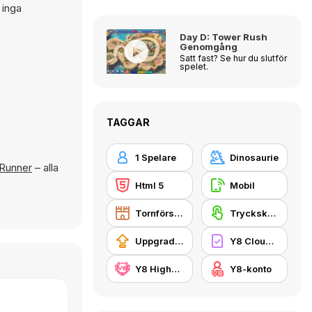
 inga
Day D: Tower Rush
Genomgång
Satt fast? Se hur du slutför
spelet.
TAGGAR
1 Spelare
Dinosaurie
Runner
– alla
Html 5
Mobil
Tornförsvar
Tryckskärm
Uppgradera
Y8 Cloud Save
Y8 Highscore
Y8-konto