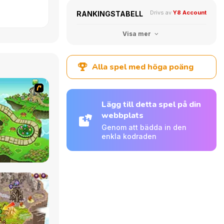
Drivs av
Y8 Account
RANKINGSTABELL
Visa mer
Alla spel med höga poäng
Lägg till detta spel på din
webbplats
Genom att bädda in den
enkla kodraden