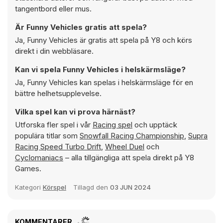
tangentbord eller mus.
Är Funny Vehicles gratis att spela?
Ja, Funny Vehicles är gratis att spela på Y8 och körs
direkt i din webbläsare.
Kan vi spela Funny Vehicles i helskärmsläge?
Ja, Funny Vehicles kan spelas i helskärmsläge för en
bättre helhetsupplevelse.
Vilka spel kan vi prova härnäst?
Utforska fler spel i vår
Racing spel
och upptäck
populära titlar som
Snowfall Racing Championship
,
Supra
Racing Speed Turbo Drift
,
Wheel Duel
och
Cyclomaniacs
– alla tillgängliga att spela direkt på Y8
Games.
Kategori
Körspel
Tillagd den
03 JUN 2024
KOMMENTARER