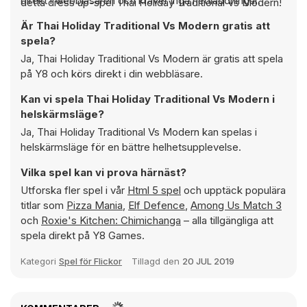
direkt i webbläsaren och kräver inga nedladdningar.
detta dress up-spel Thai Holiday Traditional Vs Modern!
Är Thai Holiday Traditional Vs Modern gratis att
spela?
Ja, Thai Holiday Traditional Vs Modern är gratis att spela
på Y8 och körs direkt i din webbläsare.
Kan vi spela Thai Holiday Traditional Vs Modern i
helskärmsläge?
Ja, Thai Holiday Traditional Vs Modern kan spelas i
helskärmsläge för en bättre helhetsupplevelse.
Vilka spel kan vi prova härnäst?
Utforska fler spel i vår
Html 5 spel
och upptäck populära
titlar som
Pizza Mania
,
Elf Defence
,
Among Us Match 3
och
Roxie's Kitchen: Chimichanga
– alla tillgängliga att
spela direkt på Y8 Games.
Kategori
Spel för Flickor
Tillagd den
20 JUL 2019