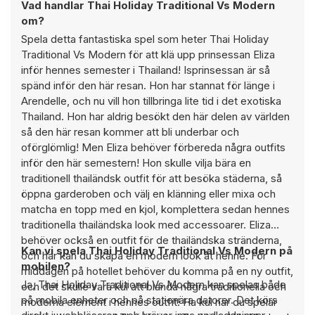
Vad handlar Thai Holiday Traditional Vs Modern
om?
Spela detta fantastiska spel som heter Thai Holiday
Traditional Vs Modern för att klä upp prinsessan Eliza
inför hennes semester i Thailand! Isprinsessan är så
spänd inför den här resan. Hon har stannat för länge i
Arendelle, och nu vill hon tillbringa lite tid i det exotiska
Thailand. Hon har aldrig besökt den här delen av världen
så den här resan kommer att bli underbar och
oförglömlig! Men Eliza behöver förbereda några outfits
inför den här semestern! Hon skulle vilja bära en
traditionell thailändsk outfit för att besöka städerna, så
öppna garderoben och välj en klänning eller mixa och
matcha en topp med en kjol, komplettera sedan hennes
traditionella thailändska look med accessoarer. Eliza
behöver också en outfit för de thailändska stränderna,
Kan vi spela Thai Holiday Traditional Vs Modern på
och här kan du skapa en modern look åt henne. För
mobilen?
middagen på hotellet behöver du komma på en ny outfit,
Ja, Thai Holiday Traditional Vs Modern kan spelas både
och det skulle vara kul att blanda några traditionella och
på mobila enheter och på stationära datorer. Det körs
moderna element i hennes outfit! Ha kul när du spelar